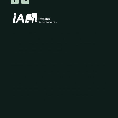
Les fonds communs de placement,
les produits du
marché dispensé et les fonds négociés en
bourse
autorisés
sont offerts par l’intermédiaire
d’Investia Services financiers inc.
Les renseignements présentés ont été obtenus de
sources que nous estimons fiables mais ils ne sont pas
garantis par nous et peuvent être incomplets. Les
opinions exposées n’ont pas été approuvées et ne sont
pas endossées par Investia Services Financiers Inc. Le
présent site Web ne doit pas être utilisé à des fins de
sollicitation dans un territoire où ce représentant
d’Investia n’est pas inscrit.