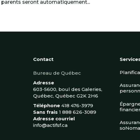
t parents seront automatiquement...
Contact
Service
Planific
Bureau de Québec
Adresse
Assuranc
603-5600, boul des Galeries,
personn
Québec, Québec G2K 2H6
Épargne
Téléphone
418 476-3979
financie
Sans frais
1 888 626-3089
Adresse courriel
Assuran
info@actifsf.ca
soNoma