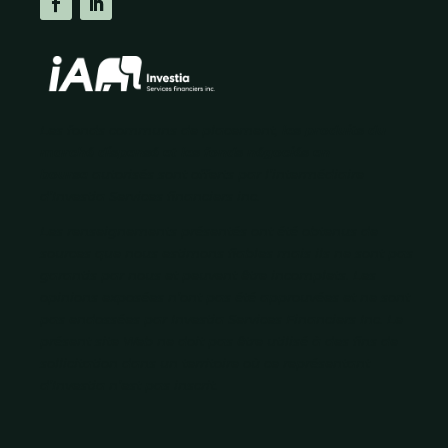
Les fonds communs de placement,
les produits du
marché dispensé et les fonds négociés en
bourse
autorisés
sont offerts par l’intermédiaire
d’Investia Services financiers inc.
Les renseignements présentés ont été obtenus de
sources que nous estimons fiables mais ils ne sont pas
garantis par nous et peuvent être incomplets. Les
opinions exposées n’ont pas été approuvées et ne sont
pas endossées par Investia Services Financiers Inc. Le
présent site Web ne doit pas être utilisé à des fins de
sollicitation dans un territoire où ce représentant
d’Investia n’est pas inscrit.