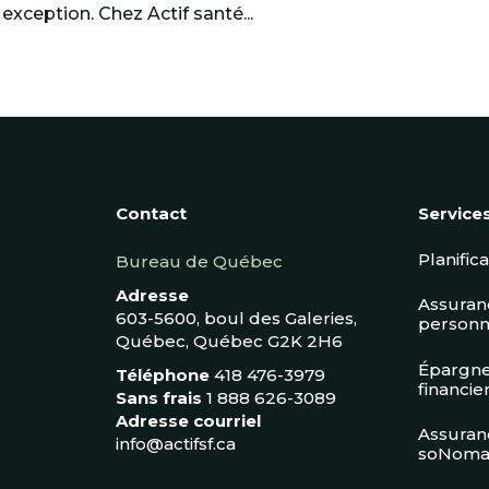
xception. Chez Actif santé...
Contact
Service
Planific
Bureau de Québec
Adresse
Assuranc
603-5600, boul des Galeries,
personn
Québec, Québec G2K 2H6
Épargne
Téléphone
418 476-3979
financie
Sans frais
1 888 626-3089
Adresse courriel
Assuran
info@actifsf.ca
soNoma