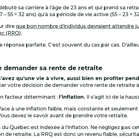
té sa carrière à l’âge de 23 ans et qui prend sa retraite
 – 55 = 32 ans) qu’à sa période de vie active (55 – 23 = 32
ur dire
que bon nombre d’individus devraient attendre ju
ec (RRQ).
s de réponse parfaite. C’est souvent du cas par cas. D’aill
de demander sa rente de retraite
n’avez qu’une vie à vivre, aussi bien en profiter p
ncer votre décision de demander votre rente de retraite à
un facteur déterminant :
l’inflation.
Il s’agit ici de la hau
t face à une inflation faible, mais constante et seulemen
ous devez le savoir avant de prendre votre retraite.
s du Québec est indexée à l’inflation. Ne négligez pas ce
on de retraite. La RRQ est donc un revenu fiable, sécurita